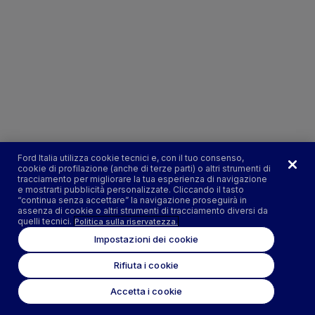
Ford Italia utilizza cookie tecnici e, con il tuo consenso,
cookie di profilazione (anche di terze parti) o altri strumenti di
tracciamento per migliorare la tua esperienza di navigazione
e mostrarti pubblicità personalizzate. Cliccando il tasto
“continua senza accettare” la navigazione proseguirà in
assenza di cookie o altri strumenti di tracciamento diversi da
quelli tecnici.
Politica sulla riservatezza.
Impostazioni dei cookie
Rifiuta i cookie
Accetta i cookie