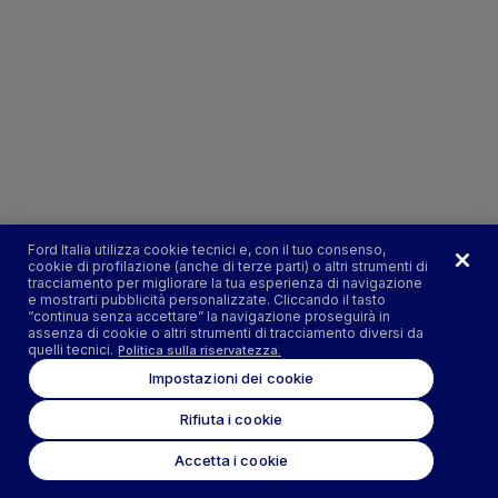
Ford Italia utilizza cookie tecnici e, con il tuo consenso,
cookie di profilazione (anche di terze parti) o altri strumenti di
tracciamento per migliorare la tua esperienza di navigazione
e mostrarti pubblicità personalizzate. Cliccando il tasto
“continua senza accettare” la navigazione proseguirà in
assenza di cookie o altri strumenti di tracciamento diversi da
quelli tecnici.
Politica sulla riservatezza.
Impostazioni dei cookie
Rifiuta i cookie
Accetta i cookie