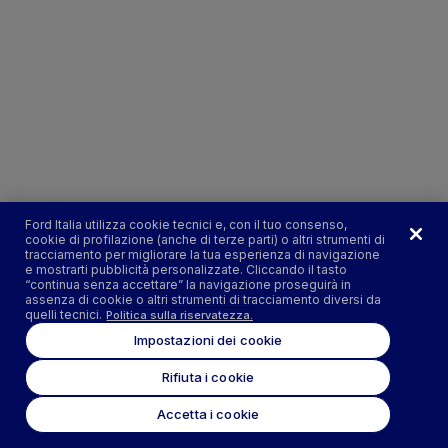
Ford Italia utilizza cookie tecnici e, con il tuo consenso,
cookie di profilazione (anche di terze parti) o altri strumenti di
tracciamento per migliorare la tua esperienza di navigazione
e mostrarti pubblicità personalizzate. Cliccando il tasto
“continua senza accettare” la navigazione proseguirà in
assenza di cookie o altri strumenti di tracciamento diversi da
quelli tecnici.
Politica sulla riservatezza.
Impostazioni dei cookie
Rifiuta i cookie
Accetta i cookie