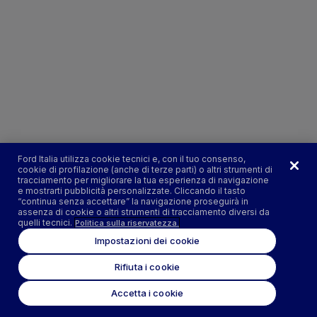
Ford Italia utilizza cookie tecnici e, con il tuo consenso,
cookie di profilazione (anche di terze parti) o altri strumenti di
tracciamento per migliorare la tua esperienza di navigazione
e mostrarti pubblicità personalizzate. Cliccando il tasto
“continua senza accettare” la navigazione proseguirà in
assenza di cookie o altri strumenti di tracciamento diversi da
quelli tecnici.
Politica sulla riservatezza.
Impostazioni dei cookie
Rifiuta i cookie
Accetta i cookie